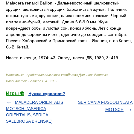
Maladera renardi Ballion. - Дальневосточный шелковистый
хрущик, шелковистый хрущик, бархатистый жучок . Наличник
покрыт густыми, крупными, сливающимися точками. Черный
или темно-бурый, матовый. Длина 6.6-9.0 мм. Жуки
повреждают бобы и листья сои, почки яблонь. Лёт с конца
апреля до середины июля, единично до середины сентября. -
Россия: Хабаровский и Приморский края. - Япония, п-ов Корея,
С.-В. Китай.
Насек. и клещи, 1974: 43; Опред. насек. ДВ, 1989, 3: 419.
Насекомые - вредители сельского хозяйства Дальнего Востока. -
Владивосток
.
Беляева Е.А.
.
1995
.
Игры ⚽
Нужна курсовая?
MALADERA ORIENTALIS
SERICANIA FUSCOLINEATA
MOTSCH. (ASERICA
MOTSCH
ORIENTALIS, SERICA
SALEBROSA BRENSKE)